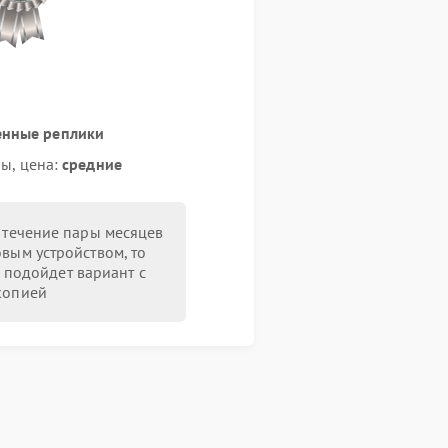
енные реплики
ы, цена:
средние
в течение пары месяцев
овым устройством, то
 подойдет вариант с
копией