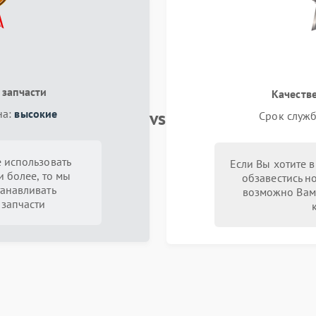
 запчасти
Качеств
vs
на:
высокие
Срок служб
 использовать
Если Вы хотите 
и более, то мы
обзавестись н
анавливать
возможно Вам
запчасти