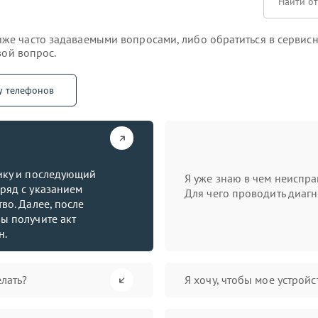
е часто задаваемыми вопросами, либо обратиться в сервисн
вой вопрос.
у телефонов
тику и последующий
Я уже знаю в чем неиспра
ряд с указанием
Для чего проводить диагн
во. Далее, после
ы получите акт
н.
лать?
Я хочу, чтобы мое устрой