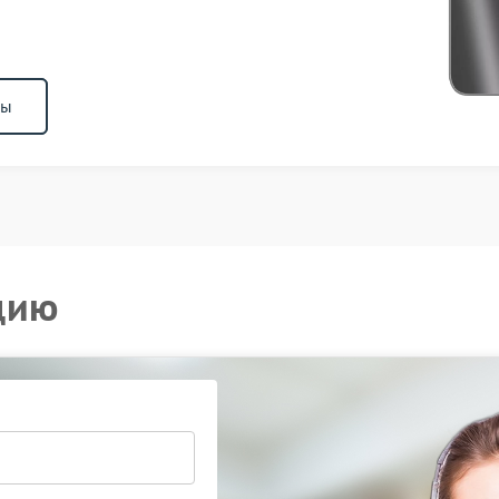
ны
цию