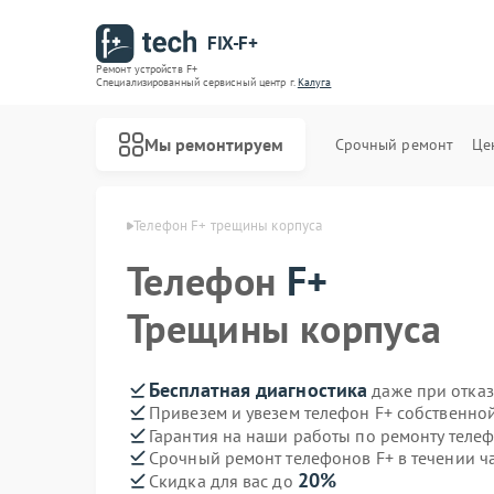
FIX-F+
Ремонт устройств F+
Специализированный cервисный центр г.
Калуга
Мы ремонтируем
Срочный ремонт
Це
лефонов F+ в Калуге
Телефон F+ трещины корпуса
Телефон
F+
Трещины корпуса
Бесплатная диагностика
даже при отказ
Привезем и увезем телефон F+ собственно
Гарантия на наши работы по ремонту теле
Срочный ремонт телефонов F+ в течении ч
20%
Скидка для вас до