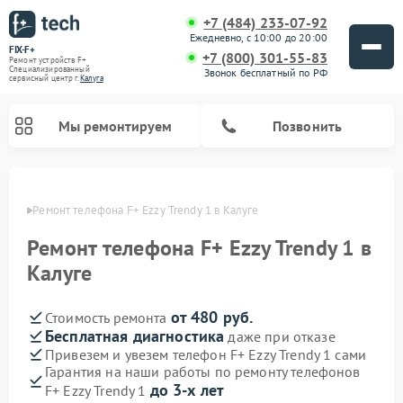
+7 (484) 233-07-92
Ежедневно, с 10:00 до 20:00
FIX-F+
+7 (800) 301-55-83
Ремонт устройств F+
Специализированный
Звонок бесплатный по РФ
cервисный центр г.
Калуга
Мы ремонтируем
Позвонить
алуге
Ремонт телефона F+ Ezzy Trendy 1 в Калуге
Ремонт телефона F+ Ezzy Trendy 1 в
Калуге
от 480 руб.
Стоимость ремонта
Бесплатная диагностика
даже при отказе
Привезем и увезем телефон F+ Ezzy Trendy 1 сами
Гарантия на наши работы по ремонту телефонов
до 3-х лет
F+ Ezzy Trendy 1