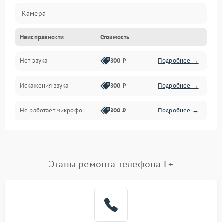
Камера
Неисправности
Стоимость
Управление
Нет звука
800 ₽
Подробнее →
ПО
Искажения звука
800 ₽
Подробнее →
Связь
Не работает микрофон
800 ₽
Подробнее →
Корпус/Герметичность
Электронные компоненты
Этапы ремонта телефона F+