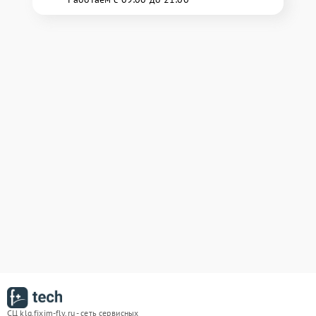
СЦ klg.fixim-fly.ru - сеть сервисных