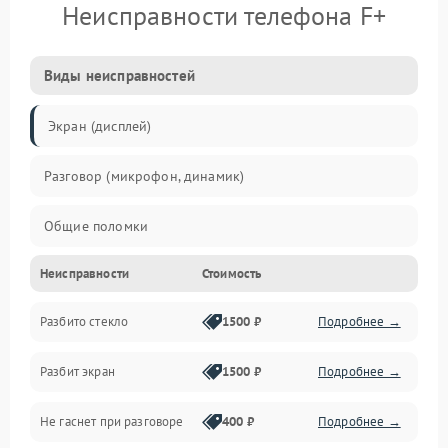
Неисправности телефона F+
Виды неисправностей
Экран (дисплей)
Разговор (микрофон, динамик)
Общие поломки
Неисправности
Стоимость
Проблемы связи
Разбито стекло
1500 ₽
Подробнее →
Камеры
Разбит экран
1500 ₽
Подробнее →
Проблемы с дисплеем и сенсором
Не гаснет при разговоре
400 ₽
Подробнее →
Зарядка