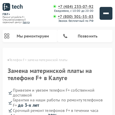
+7 (484) 233-07-92
Ежедневно, с 10:00 до 20:00
FIX-F+
+7 (800) 301-55-83
Ремонт устройств F+
Специализированный
Звонок бесплатный по РФ
cервисный центр г.
Калуга
Мы ремонтируем
Позвонить
алуге
Телефон F+ замена материнской платы
Замена материнской платы на
телефоне F+ в Калуге
Привезем и увезем телефон F+ собственной
доставкой
Гарантия на наши работы по ремонту телефонов
до 3-х лет
F+
Срочный ремонт телефонов F+ в течении часа