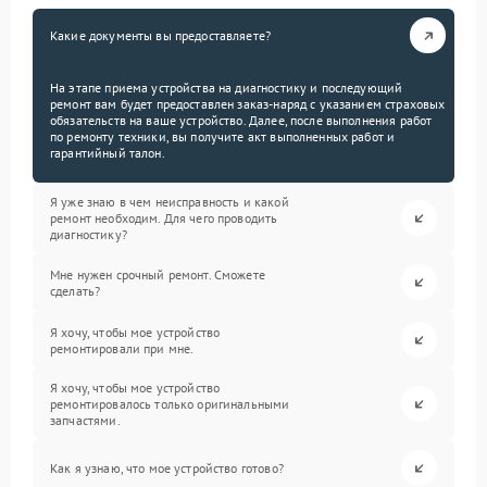
Какие документы вы предоставляете?
На этапе приема устройства на диагностику и последующий
ремонт вам будет предоставлен заказ-наряд с указанием страховых
обязательств на ваше устройство. Далее, после выполнения работ
по ремонту техники, вы получите акт выполненных работ и
гарантийный талон.
Я уже знаю в чем неисправность и какой
ремонт необходим. Для чего проводить
диагностику?
Мне нужен срочный ремонт. Сможете
сделать?
Я хочу, чтобы мое устройство
ремонтировали при мне.
Я хочу, чтобы мое устройство
ремонтировалось только оригинальными
запчастями.
Как я узнаю, что мое устройство готово?