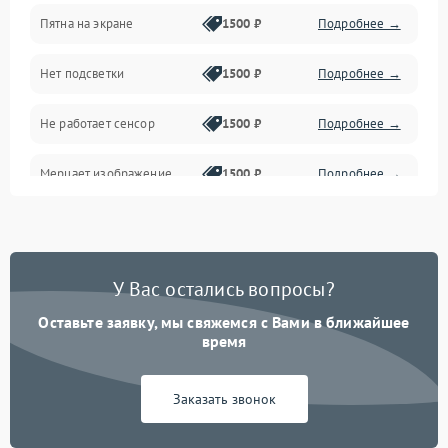
Пятна на экране
1500 ₽
Подробнее →
Проблемы с питанием, зарядкой и аккумулятором
Нет подсветки
1500 ₽
Подробнее →
Проблемы с работой системы, корпусом и другие
Не работает сенсор
1500 ₽
Подробнее →
Мерцает изображение
1500 ₽
Подробнее →
Не работает 3D Touch
2400 ₽
Подробнее →
Не работает Face ID
4000 ₽
Подробнее →
У Вас остались вопросы?
Оставьте заявку, мы свяжемся с Вами в ближайшее
время
Заказать звонок