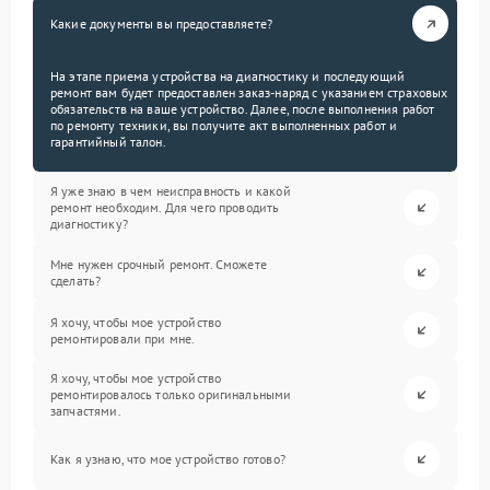
Какие документы вы предоставляете?
На этапе приема устройства на диагностику и последующий
ремонт вам будет предоставлен заказ-наряд с указанием страховых
обязательств на ваше устройство. Далее, после выполнения работ
по ремонту техники, вы получите акт выполненных работ и
гарантийный талон.
Я уже знаю в чем неисправность и какой
ремонт необходим. Для чего проводить
диагностику?
Мне нужен срочный ремонт. Сможете
сделать?
Я хочу, чтобы мое устройство
ремонтировали при мне.
Я хочу, чтобы мое устройство
ремонтировалось только оригинальными
запчастями.
Как я узнаю, что мое устройство готово?