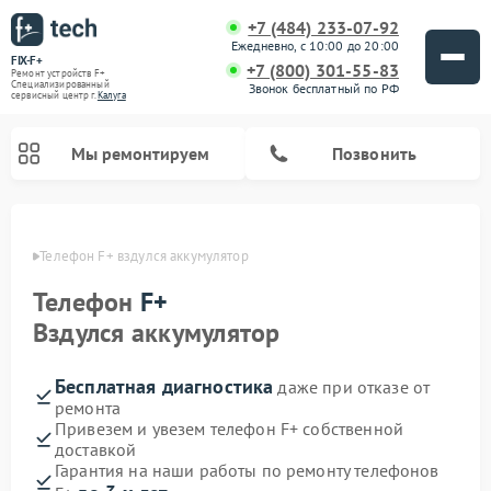
+7 (484) 233-07-92
Ежедневно, с 10:00 до 20:00
FIX-F+
+7 (800) 301-55-83
Ремонт устройств F+
Специализированный
Звонок бесплатный по РФ
cервисный центр г.
Калуга
Мы ремонтируем
Позвонить
алуге
Телефон F+ вздулся аккумулятор
Телефон
F+
Вздулся аккумулятор
Бесплатная диагностика
даже при отказе от
ремонта
Привезем и увезем телефон F+ собственной
доставкой
Гарантия на наши работы по ремонту телефонов