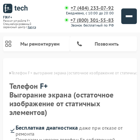
+7 (484) 233-07-92
Ежедневно, с 10:00 до 20:00
FIX-F+
+7 (800) 301-55-83
Ремонт устройств F+
Специализированный
Звонок бесплатный по РФ
cервисный центр г.
Калуга
Мы ремонтируем
Позвонить
алуге
Телефон F+ выгорание экрана (остаточное изображение от статичных
Телефон
F+
Выгорание экрана (остаточное
изображение от статичных
элементов)
Бесплатная диагностика
даже при отказе от
ремонта
Привезем и увезем телефон F+ собственной