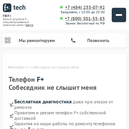
+7 (484) 233-07-92
Ежедневно, с 10:00 до 20:00
FIX-F+
+7 (800) 301-55-83
Ремонт устройств F+
Специализированный
Звонок бесплатный по РФ
cервисный центр г.
Калуга
Мы ремонтируем
Позвонить
алуге
Телефон F+ собеседник не слышит меня
Телефон
F+
Собеседник не слышит меня
Бесплатная диагностика
даже при отказе от
ремонта
Привезем и увезем телефон F+ собственной
доставкой
Гарантия на наши работы по ремонту телефонов