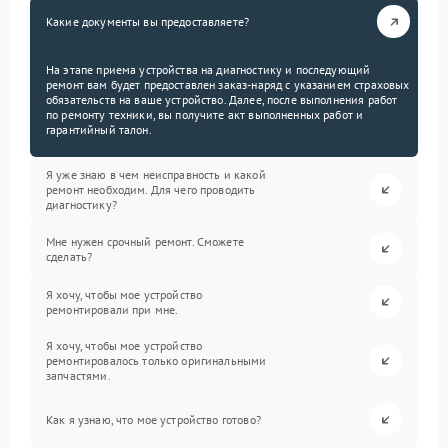
Какие документы вы предоставляете?
На этапе приема устройства на диагностику и последующий
ремонт вам будет предоставлен заказ-наряд с указанием страховых
обязательств на ваше устройство. Далее, после выполнения работ
по ремонту техники, вы получите акт выполненных работ и
гарантийный талон.
Я уже знаю в чем неисправность и какой
ремонт необходим. Для чего проводить
диагностику?
Мне нужен срочный ремонт. Сможете
сделать?
Я хочу, чтобы мое устройство
ремонтировали при мне.
Я хочу, чтобы мое устройство
ремонтировалось только оригинальными
запчастями.
Как я узнаю, что мое устройство готово?