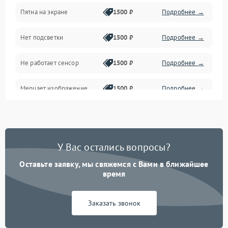
Пятна на экране
1500 ₽
Подробнее →
Проблемы с питанием, зарядкой и аккумулятором
Нет подсветки
1500 ₽
Подробнее →
Проблемы с работой системы, корпусом и другие
Не работает сенсор
1500 ₽
Подробнее →
Мерцает изображение
1500 ₽
Подробнее →
Не работает 3D Touch
2400 ₽
Подробнее →
Не работает Face ID
4000 ₽
Подробнее →
У Вас остались вопросы?
Оставьте заявку, мы свяжемся с Вами в ближайшее
время
Заказать звонок