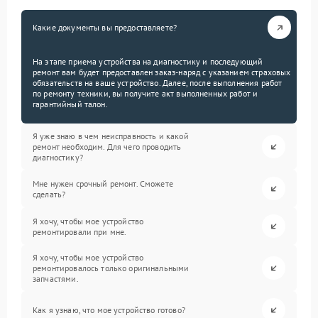
Какие документы вы предоставляете?
На этапе приема устройства на диагностику и последующий
ремонт вам будет предоставлен заказ-наряд с указанием страховых
обязательств на ваше устройство. Далее, после выполнения работ
по ремонту техники, вы получите акт выполненных работ и
гарантийный талон.
Я уже знаю в чем неисправность и какой
ремонт необходим. Для чего проводить
диагностику?
Мне нужен срочный ремонт. Сможете
сделать?
Я хочу, чтобы мое устройство
ремонтировали при мне.
Я хочу, чтобы мое устройство
ремонтировалось только оригинальными
запчастями.
Как я узнаю, что мое устройство готово?