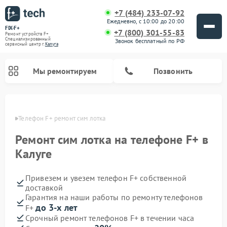
+7 (484) 233-07-92
Ежедневно, с 10:00 до 20:00
FIX-F+
+7 (800) 301-55-83
Ремонт устройств F+
Специализированный
Звонок бесплатный по РФ
cервисный центр г.
Калуга
Мы ремонтируем
Позвонить
алуге
Телефон F+ ремонт сим лотка
Ремонт сим лотка на телефоне F+ в
Калуге
Привезем и увезем телефон F+ собственной
доставкой
Гарантия на наши работы по ремонту телефонов
до 3-х лет
F+
Срочный ремонт телефонов F+ в течении часа