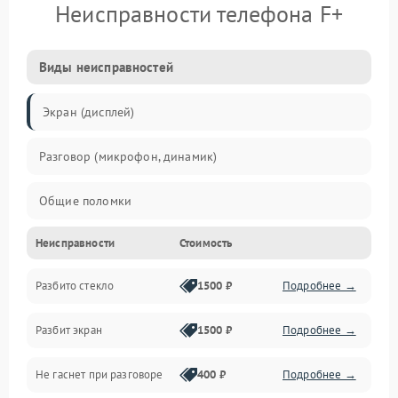
Неисправности телефона F+
Виды неисправностей
Экран (дисплей)
Разговор (микрофон, динамик)
Общие поломки
Неисправности
Стоимость
Проблемы связи
Разбито стекло
1500 ₽
Подробнее →
Камеры
Разбит экран
1500 ₽
Подробнее →
Проблемы с дисплеем и сенсором
Не гаснет при разговоре
400 ₽
Подробнее →
Зарядка