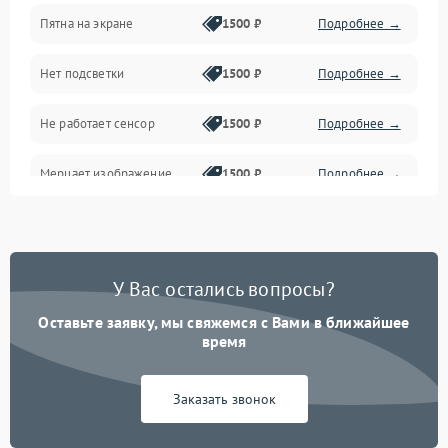
Пятна на экране
1500 ₽
Подробнее →
Проблемы с питанием, зарядкой и аккумулятором
Нет подсветки
1500 ₽
Подробнее →
Проблемы с работой системы, корпусом и другие
Не работает сенсор
1500 ₽
Подробнее →
Мерцает изображение
1500 ₽
Подробнее →
Не работает 3D Touch
2400 ₽
Подробнее →
Не работает Face ID
4000 ₽
Подробнее →
У Вас остались вопросы?
Оставьте заявку, мы свяжемся с Вами в ближайшее
время
Заказать звонок