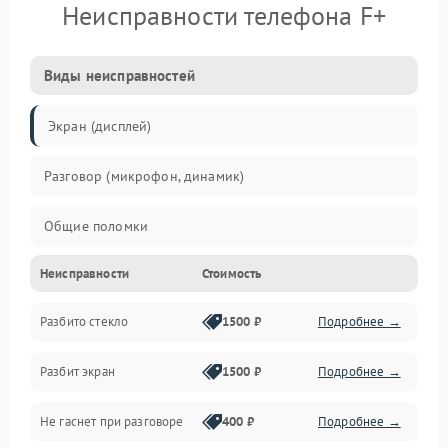
Неисправности телефона F+
Виды неисправностей
Экран (дисплей)
Разговор (микрофон, динамик)
Общие поломки
Неисправности
Стоимость
Проблемы связи
Разбито стекло
1500 ₽
Подробнее →
Камеры
Разбит экран
1500 ₽
Подробнее →
Проблемы с дисплеем и сенсором
Не гаснет при разговоре
400 ₽
Подробнее →
Зарядка