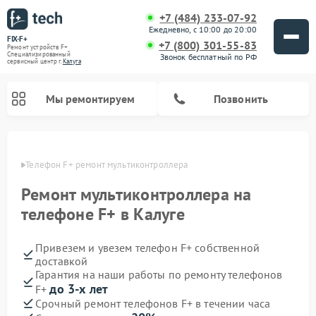
+7 (484) 233-07-92
Ежедневно, с 10:00 до 20:00
FIX-F+
+7 (800) 301-55-83
Ремонт устройств F+
Специализированный
Звонок бесплатный по РФ
cервисный центр г.
Калуга
Мы ремонтируем
Позвонить
алуге
Телефон F+ ремонт мультиконтроллера
Ремонт мультиконтроллера на
телефоне F+ в Калуге
Привезем и увезем телефон F+ собственной
доставкой
Гарантия на наши работы по ремонту телефонов
до 3-х лет
F+
Срочный ремонт телефонов F+ в течении часа