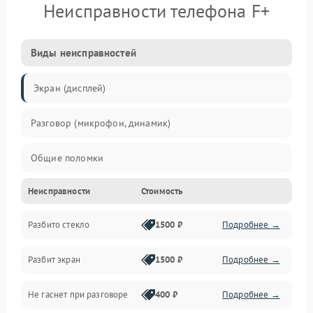
Неисправности телефона F+
Виды неисправностей
Экран (дисплей)
Разговор (микрофон, динамик)
Общие поломки
Неисправности
Стоимость
Проблемы связи
Разбито стекло
1500 ₽
Подробнее →
Камеры
Разбит экран
1500 ₽
Подробнее →
Проблемы с дисплеем и сенсором
Не гаснет при разговоре
400 ₽
Подробнее →
Зарядка