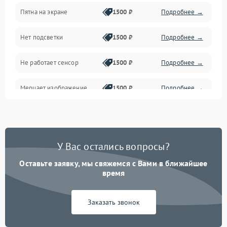
Пятна на экране
1500 ₽
Подробнее →
Проблемы с питанием, зарядкой и аккумулятором
Нет подсветки
1500 ₽
Подробнее →
Проблемы с работой системы, корпусом и другие
Не работает сенсор
1500 ₽
Подробнее →
Мерцает изображение
1500 ₽
Подробнее →
Не работает 3D Touch
2400 ₽
Подробнее →
Не работает Face ID
4000 ₽
Подробнее →
У Вас остались вопросы?
Оставьте заявку, мы свяжемся с Вами в ближайшее
время
Заказать звонок