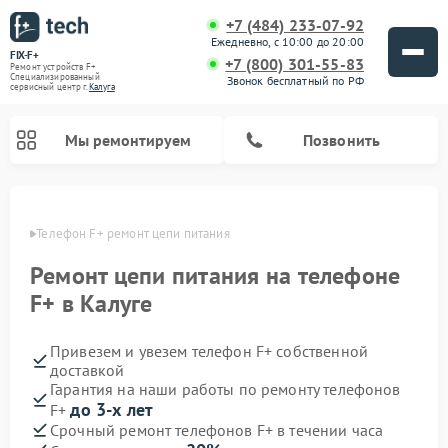
+7 (484) 233-07-92
Ежедневно, с 10:00 до 20:00
FIX-F+
+7 (800) 301-55-83
Ремонт устройств F+
Специализированный
Звонок бесплатный по РФ
cервисный центр г.
Калуга
Мы ремонтируем
Позвонить
алуге
Телефон F+ ремонт цепи питания
Ремонт цепи питания на телефоне
F+ в Калуге
Привезем и увезем телефон F+ собственной
доставкой
Гарантия на наши работы по ремонту телефонов
до 3-х лет
F+
Срочный ремонт телефонов F+ в течении часа