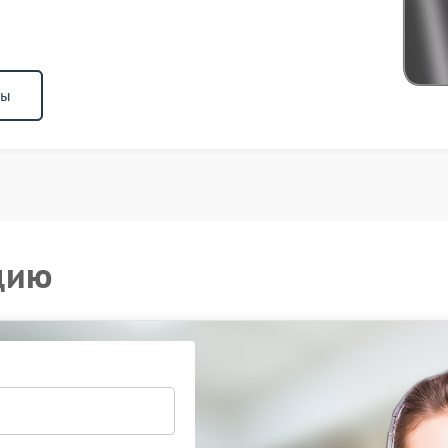
ны
цию