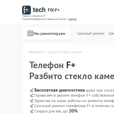
FIX-F+
Ремонт устройств F+
Специализированный cервисный центр г.
Калуга
Мы ремонтируем
Срочный ремонт
Це
лефонов F+ в Калуге
Телефон F+ разбито стекло камеры
Телефон
F+
Разбито стекло кам
Бесплатная диагностика
даже при отказ
Привезем и увезем телефон F+ собственно
Гарантия на наши работы по ремонту теле
Срочный ремонт телефонов F+ в течении ч
20%
Скидка для вас до