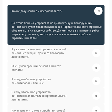
Какие документы вы предоставляете?
На этапе приема устройства на диагностику и последующий
ремонт вам будет предоставлен заказ-наряд с указанием страховых
обязательств на ваше устройство. Далее, после выполнения работ
по ремонту техники, вы получите акт выполненных работ и
гарантийный талон.
Я уже знаю в чем неисправность и какой
ремонт необходим. Для чего проводить
диагностику?
Мне нужен срочный ремонт. Сможете
сделать?
Я хочу, чтобы мое устройство
ремонтировали при мне.
Я хочу, чтобы мое устройство
ремонтировалось только оригинальными
запчастями.
Как я узнаю, что мое устройство готово?