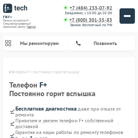
+7 (484) 233-07-92
Ежедневно, с 10:00 до 20:00
FIX-F+
+7 (800) 301-55-83
Ремонт устройств F+
Специализированный
Звонок бесплатный по РФ
cервисный центр г.
Калуга
Мы ремонтируем
Позвонить
алуге
Телефон F+ постоянно горит вспышка
Телефон
F+
Постоянно горит вспышка
Бесплатная диагностика
даже при отказе от
ремонта
Привезем и увезем телефон F+ собственной
доставкой
Гарантия на наши работы по ремонту телефонов