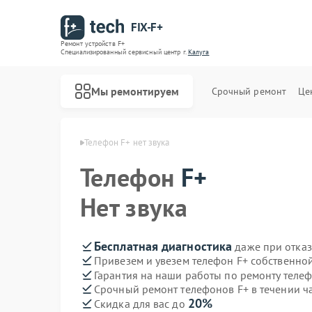
FIX-F+
Ремонт устройств F+
Специализированный cервисный центр г.
Калуга
Мы ремонтируем
Срочный ремонт
Це
лефонов F+ в Калуге
Телефон F+ нет звука
Телефон
F+
Нет звука
Бесплатная диагностика
даже при отказ
Привезем и увезем телефон F+ собственно
Гарантия на наши работы по ремонту теле
Срочный ремонт телефонов F+ в течении ч
20%
Скидка для вас до