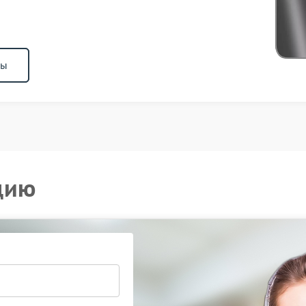
ны
цию