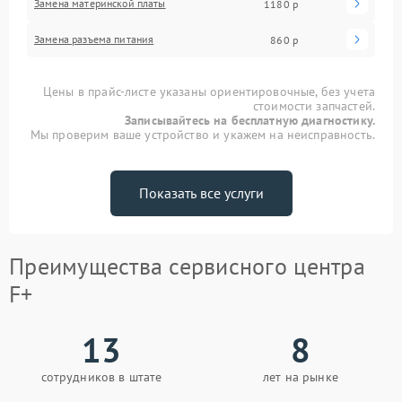
Замена материнской платы
1180 р
Замена разъема питания
860 р
Цены в прайс-листе указаны ориентировочные, без учета
стоимости запчастей.
Записывайтесь на бесплатную диагностику.
Мы проверим ваше устройство и укажем на неисправность.
Показать все услуги
Преимущества сервисного центра
F+
13
8
сотрудников в штате
лет на рынке