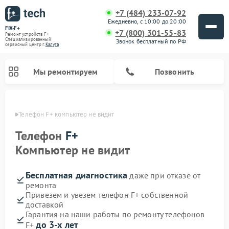
+7 (484) 233-07-92
Ежедневно, с 10:00 до 20:00
FIX-F+
+7 (800) 301-55-83
Ремонт устройств F+
Специализированный
Звонок бесплатный по РФ
cервисный центр г.
Калуга
Мы ремонтируем
Позвонить
алуге
Телефон F+ компьютер не видит
Телефон
F+
Компьютер не видит
Бесплатная диагностика
даже при отказе от
ремонта
Привезем и увезем телефон F+ собственной
доставкой
Гарантия на наши работы по ремонту телефонов
до 3-х лет
F+