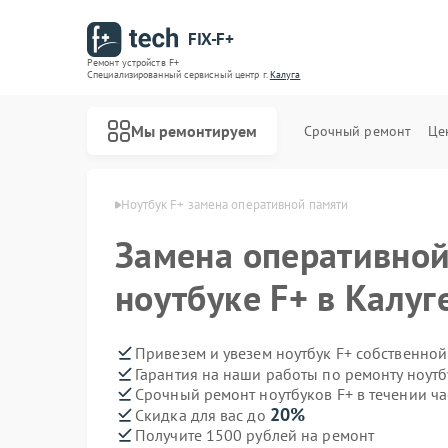
FIX-F+
Ремонт устройств F+
Специализированный cервисный центр г.
Калуга
Мы ремонтируем
Срочный ремонт
Це
утбуков F+ в Калуге
Ноутбук F+ замена оперативной памяти
Замена оперативной
ноутбуке F+ в Калуг
Привезем и увезем ноутбук F+ собственной
Гарантия на наши работы по ремонту ноут
Срочный ремонт ноутбуков F+ в течении ча
20%
Скидка для вас до
Получите 1500 рублей на ремонт