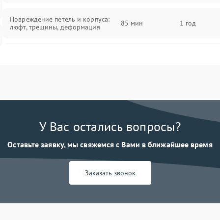
Повреждение петель и корпуса:
85 мин
1 год
люфт, трещины, деформация
Проблемы аккумулятора: быстрая
разрядка, невозможность зарядки,
85 мин
1 год
вздутие
Неисправность зарядного
85 мин
1 год
устройства или разъёма питания
У Вас остались вопросы?
Перегрев из‑за пыли, износа
термопасты или неисправности
75 мин
1 год
Оставьте заявку, мы свяжемся с Вами в ближайшее время
кулера
Заказать звонок
Выход из строя SSD или HDD:
медленная загрузка, ошибки
80 мин
1 год
чтения, пропадание диска
Неисправность оперативной