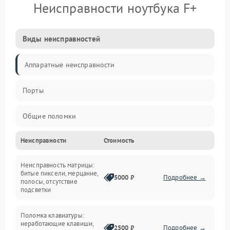
Неисправности ноутбука F+
Виды неисправностей
Аппаратные неисправности
Порты
Общие поломки
Неисправности
Стоимость
Устройства
Неисправность матрицы:
Программные ошибки
битые пиксели, мерцание,
5000 ₽
Подробнее →
полосы, отсутствие
подсветки
Электрические и системные сбои
Поломка клавиатуры:
Интерфейсные проблемы
неработающие клавиши,
2500 ₽
Подробнее →