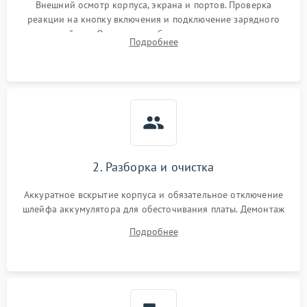
Внешний осмотр корпуса, экрана и портов. Проверка
реакции на кнопку включения и подключение зарядного
устройства. Оценка потребления тока с помощью
Подробнее
лабораторного блока питания для локализации проблемы.
2. Разборка и очистка
Аккуратное вскрытие корпуса и обязательное отключение
шлейфа аккумулятора для обесточивания платы. Демонтаж
системы охлаждения, очистка кулера от пыли и удаление
Подробнее
высохшей термопасты с кристаллов чипов.