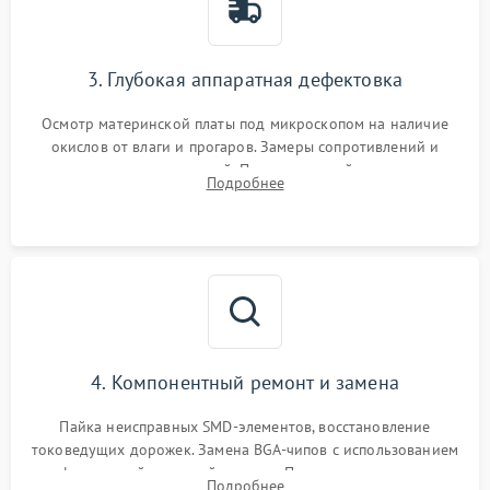
3. Глубокая аппаратная дефектовка
Осмотр материнской платы под микроскопом на наличие
окислов от влаги и прогаров. Замеры сопротивлений и
дежурных напряжений. Проверка цепей питания,
Подробнее
мультиконтроллера, процессора и видеочипа.
4. Компонентный ремонт и замена
Пайка неисправных SMD-элементов, восстановление
токоведущих дорожек. Замена BGA-чипов с использованием
инфракрасной паяльной станции. Прошивка микросхемы
Подробнее