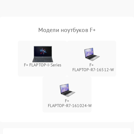
Выход из строя SSD или
HDD: медленная загрузка,
3000 ₽
Подробнее →
ошибки чтения,
пропадание диска
Модели ноутбуков F+
Неисправность
оперативной памяти:
2000 ₽
Подробнее →
вылеты приложений,
синие экраны
F+ FLAPTOP-I-Series
F+
FLAPTOP‑R7‑16512‑W
Проблемы Wi‑Fi или
2500 ₽
Подробнее →
Bluetooth модулей
F+
FLAPTOP‑R7‑161024‑W