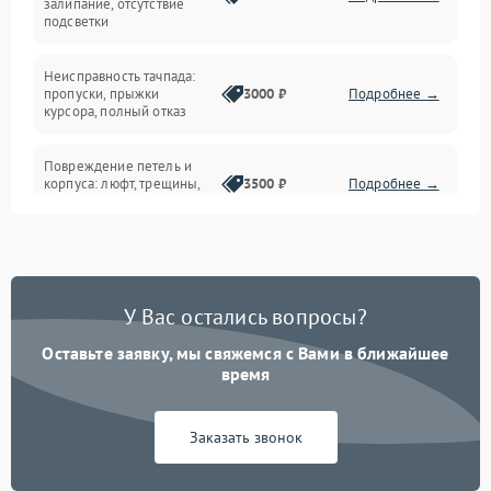
залипание, отсутствие
подсветки
Батарея
Неисправность тачпада:
Сеть и интернет
пропуски, прыжки
3000 ₽
Подробнее →
курсора, полный отказ
Система охлаждения
Повреждение петель и
корпуса: люфт, трещины,
3500 ₽
Подробнее →
деформация
Проблемы аккумулятора:
быстрая разрядка,
2500 ₽
Подробнее →
невозможность зарядки,
вздутие
У Вас остались вопросы?
Оставьте заявку, мы свяжемся с Вами в ближайшее
Неисправность зарядного
время
устройства или разъёма
2000 ₽
Подробнее →
питания
Заказать звонок
Перегрев из‑за пыли,
износа термопасты или
2500 ₽
Подробнее →
неисправности кулера