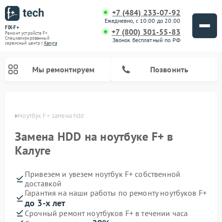
+7 (484) 233-07-92
Ежедневно, с 10:00 до 20:00
FIX-F+
+7 (800) 301-55-83
Ремонт устройств F+
Специализированный
Звонок бесплатный по РФ
cервисный центр г.
Калуга
Мы ремонтируем
Позвонить
алуге
Ноутбук F+ замена hdd
Замена HDD на ноутбуке F+ в
Калуге
Привезем и увезем ноутбук F+ собственной
доставкой
Гарантия на наши работы по ремонту ноутбуков F+
до 3-х лет
Срочный ремонт ноутбуков F+ в течении часа