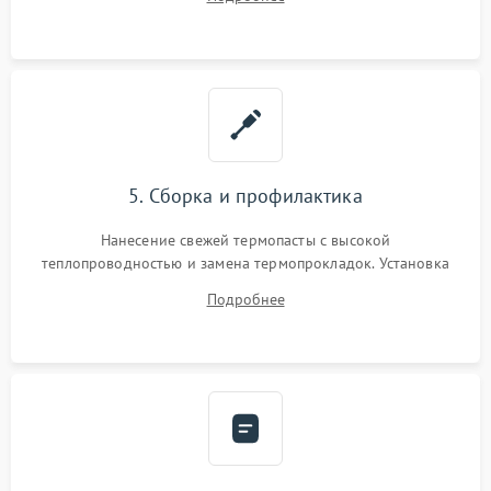
BIOS или замена поврежденных портов USB
5. Сборка и профилактика
Нанесение свежей термопасты с высокой
теплопроводностью и замена термопрокладок. Установка
системы охлаждения, подключение всех внутренних
Подробнее
шлейфов, модулей памяти и накопителей. Предварительная
сборка корпуса.