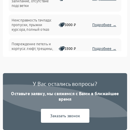
залипание, отсутствие
подсветки
Батарея
Неисправность тачпада:
Сеть и интернет
пропуски, прыжки
3000 ₽
Подробнее →
курсора, полный отказ
Система охлаждения
Повреждение петель и
корпуса: люфт, трещины,
3500 ₽
Подробнее →
деформация
Проблемы аккумулятора:
быстрая разрядка,
2500 ₽
Подробнее →
невозможность зарядки,
вздутие
У Вас остались вопросы?
Оставьте заявку, мы свяжемся с Вами в ближайшее
Неисправность зарядного
время
устройства или разъёма
2000 ₽
Подробнее →
питания
Заказать звонок
Перегрев из‑за пыли,
износа термопасты или
2500 ₽
Подробнее →
неисправности кулера