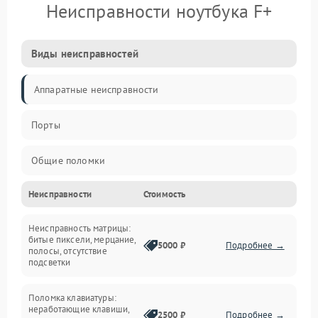
Неисправности ноутбука F+
Виды неисправностей
Аппаратные неисправности
Порты
Общие поломки
Неисправности
Стоимость
Устройства
Неисправность матрицы:
Программные ошибки
битые пиксели, мерцание,
5000 ₽
Подробнее →
полосы, отсутствие
подсветки
Электрические и системные сбои
Поломка клавиатуры:
Интерфейсные проблемы
неработающие клавиши,
2500 ₽
Подробнее →