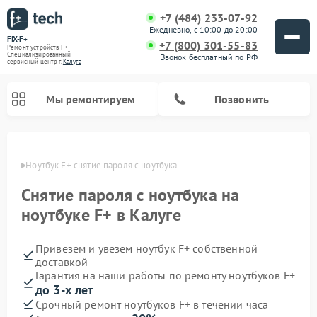
+7 (484) 233-07-92
Ежедневно, с 10:00 до 20:00
FIX-F+
+7 (800) 301-55-83
Ремонт устройств F+
Специализированный
Звонок бесплатный по РФ
cервисный центр г.
Калуга
Мы ремонтируем
Позвонить
алуге
Ноутбук F+ снятие пароля с ноутбука
Снятие пароля с ноутбука на
ноутбуке F+ в Калуге
Привезем и увезем ноутбук F+ собственной
доставкой
Гарантия на наши работы по ремонту ноутбуков F+
до 3-х лет
Срочный ремонт ноутбуков F+ в течении часа