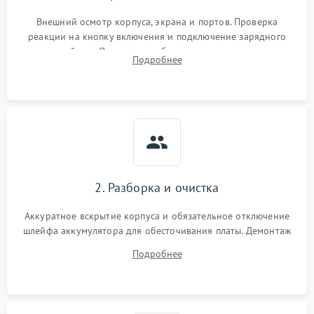
Внешний осмотр корпуса, экрана и портов. Проверка
реакции на кнопку включения и подключение зарядного
устройства. Оценка потребления тока с помощью
Подробнее
лабораторного блока питания для локализации проблемы.
2. Разборка и очистка
Аккуратное вскрытие корпуса и обязательное отключение
шлейфа аккумулятора для обесточивания платы. Демонтаж
системы охлаждения, очистка кулера от пыли и удаление
Подробнее
высохшей термопасты с кристаллов чипов.