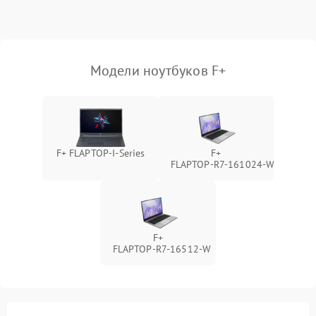
Выход из строя SSD или
HDD: медленная загрузка,
3000 ₽
Подробнее →
ошибки чтения,
пропадание диска
Модели ноутбуков F+
Неисправность
оперативной памяти:
2000 ₽
Подробнее →
вылеты приложений,
синие экраны
F+ FLAPTOP-I-Series
F+
FLAPTOP‑R7‑161024‑W
Проблемы Wi‑Fi или
2500 ₽
Подробнее →
Bluetooth модулей
F+
FLAPTOP‑R7‑16512‑W