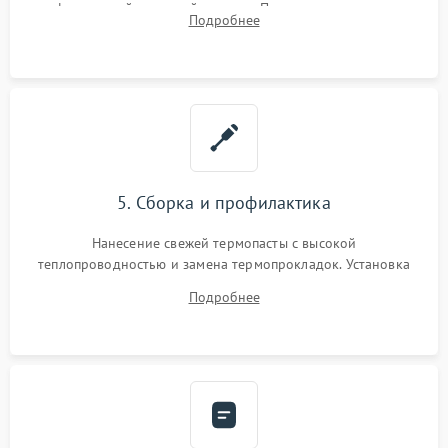
инфракрасной паяльной станции. Прошивка микросхемы
Подробнее
BIOS или замена поврежденных портов USB
5. Сборка и профилактика
Нанесение свежей термопасты с высокой
теплопроводностью и замена термопрокладок. Установка
системы охлаждения, подключение всех внутренних
Подробнее
шлейфов, модулей памяти и накопителей. Предварительная
сборка корпуса.