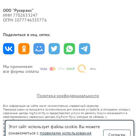
ООО "Русервис"
ИНН 7702633247
ОГРН 1077746335776
Поделиться в соц. сетях:
Мы принимаем
все формы оплаты
Политика конфиденциальности
Вся информация на сайте носит исключительно справочный характер.
Товарные знаки используются исключительно для описания устройств, в отношении которых
сервисные центры klg.fixim-fly.ru предоставляют услуги по ремонту. Услуги оказываются в
неавторизованных сервисных центрах klg.fixim-fly.ru, которые не связаны с
правообладателями товарных знаков или их официальными представителями.
Ремонт осуществляется для устройств, уже введенных в гражданский оборот в соответствии
Этот сайт использует файлы cookie. Вы можете
со статьей 1487 ГК РФ.
Использование товарных знаков не преследует цели индивидуализации услуг или введения
ознакомиться с
правилами использования
Согласен
потребителей в заблуждение, а служит для информирования о предоставляемых услугах по