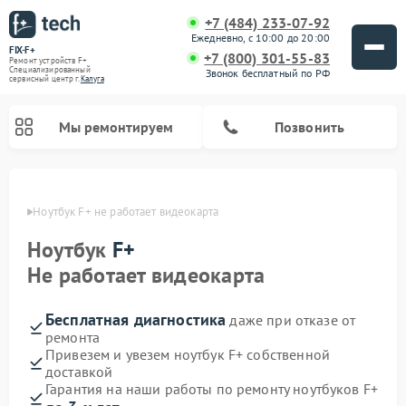
+7 (484) 233-07-92
Ежедневно, с 10:00 до 20:00
FIX-F+
+7 (800) 301-55-83
Ремонт устройств F+
Специализированный
Звонок бесплатный по РФ
cервисный центр г.
Калуга
Мы ремонтируем
Позвонить
алуге
Ноутбук F+ не работает видеокарта
Ноутбук
F+
Не работает видеокарта
Бесплатная диагностика
даже при отказе от
ремонта
Привезем и увезем ноутбук F+ собственной
доставкой
Гарантия на наши работы по ремонту ноутбуков F+