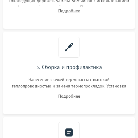
токоведущих дорожек. Замена BGA-чипов с использованием
инфракрасной паяльной станции. Прошивка микросхемы
Подробнее
BIOS или замена поврежденных портов USB
5. Сборка и профилактика
Нанесение свежей термопасты с высокой
теплопроводностью и замена термопрокладок. Установка
системы охлаждения, подключение всех внутренних
Подробнее
шлейфов, модулей памяти и накопителей. Предварительная
сборка корпуса.