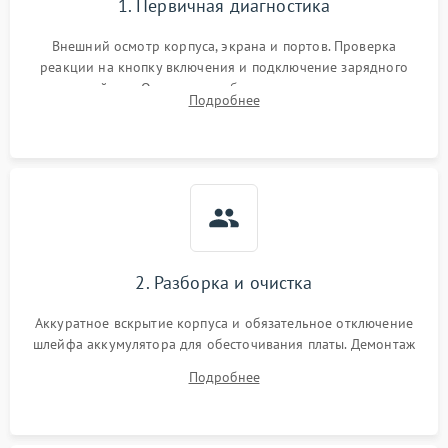
1. Первичная диагностика
Внешний осмотр корпуса, экрана и портов. Проверка
реакции на кнопку включения и подключение зарядного
устройства. Оценка потребления тока с помощью
Подробнее
лабораторного блока питания для локализации проблемы.
2. Разборка и очистка
Аккуратное вскрытие корпуса и обязательное отключение
шлейфа аккумулятора для обесточивания платы. Демонтаж
системы охлаждения, очистка кулера от пыли и удаление
Подробнее
высохшей термопасты с кристаллов чипов.