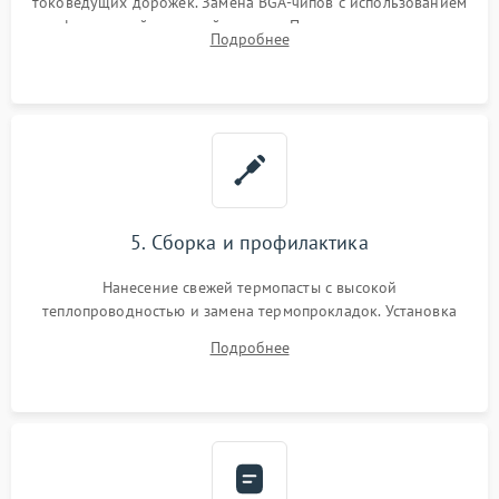
токоведущих дорожек. Замена BGA-чипов с использованием
инфракрасной паяльной станции. Прошивка микросхемы
Подробнее
BIOS или замена поврежденных портов USB
5. Сборка и профилактика
Нанесение свежей термопасты с высокой
теплопроводностью и замена термопрокладок. Установка
системы охлаждения, подключение всех внутренних
Подробнее
шлейфов, модулей памяти и накопителей. Предварительная
сборка корпуса.