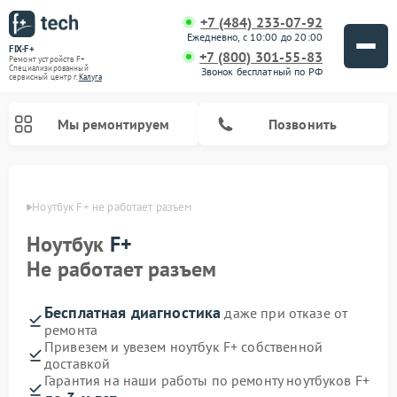
+7 (484) 233-07-92
Ежедневно, с 10:00 до 20:00
FIX-F+
+7 (800) 301-55-83
Ремонт устройств F+
Специализированный
Звонок бесплатный по РФ
cервисный центр г.
Калуга
Мы ремонтируем
Позвонить
алуге
Ноутбук F+ не работает разъем
Ноутбук
F+
Не работает разъем
Бесплатная диагностика
даже при отказе от
ремонта
Привезем и увезем ноутбук F+ собственной
доставкой
Гарантия на наши работы по ремонту ноутбуков F+