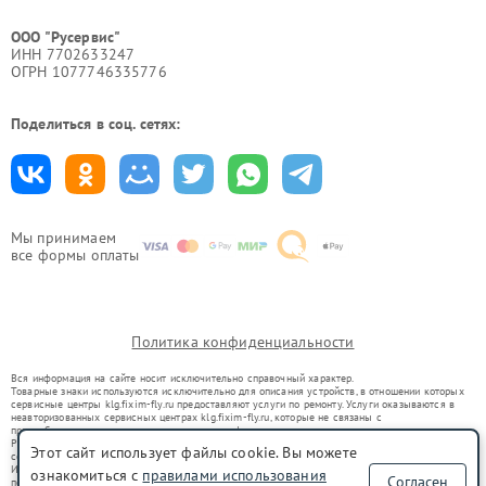
ООО "Русервис"
ИНН 7702633247
ОГРН 1077746335776
Поделиться в соц. сетях:
Мы принимаем
все формы оплаты
Политика конфиденциальности
Вся информация на сайте носит исключительно справочный характер.
Товарные знаки используются исключительно для описания устройств, в отношении которых
сервисные центры klg.fixim-fly.ru предоставляют услуги по ремонту. Услуги оказываются в
неавторизованных сервисных центрах klg.fixim-fly.ru, которые не связаны с
правообладателями товарных знаков или их официальными представителями.
Ремонт осуществляется для устройств, уже введенных в гражданский оборот в соответствии
Этот сайт использует файлы cookie. Вы можете
со статьей 1487 ГК РФ.
Использование товарных знаков не преследует цели индивидуализации услуг или введения
ознакомиться с
правилами использования
Согласен
потребителей в заблуждение, а служит для информирования о предоставляемых услугах по