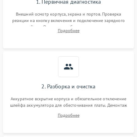
1. Первичная диагностика
Внешний осмотр корпуса, экрана и портов. Проверка
реакции на кнопку включения и подключение зарядного
устройства. Оценка потребления тока с помощью
Подробнее
лабораторного блока питания для локализации проблемы.
2. Разборка и очистка
Аккуратное вскрытие корпуса и обязательное отключение
шлейфа аккумулятора для обесточивания платы. Демонтаж
системы охлаждения, очистка кулера от пыли и удаление
Подробнее
высохшей термопасты с кристаллов чипов.